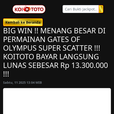
Kembali ke Beranda
BIG WIN !! MENANG BESAR DI
PERMAINAN GATES OF
OLYMPUS SUPER SCATTER !!!
KOITOTO BAYAR LANGSUNG
LUNAS SEBESAR Rp 13.300.000
!!!
Sabtu, 11 2025 13:04 WIB