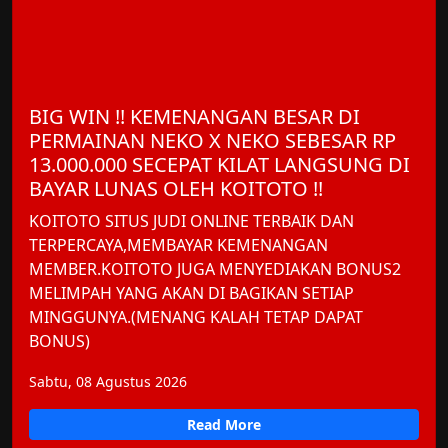
BIG WIN !! KEMENANGAN BESAR DI
PERMAINAN NEKO X NEKO SEBESAR RP
13.000.000 SECEPAT KILAT LANGSUNG DI
BAYAR LUNAS OLEH KOITOTO !!
KOITOTO SITUS JUDI ONLINE TERBAIK DAN
TERPERCAYA,MEMBAYAR KEMENANGAN
MEMBER.KOITOTO JUGA MENYEDIAKAN BONUS2
MELIMPAH YANG AKAN DI BAGIKAN SETIAP
MINGGUNYA.(MENANG KALAH TETAP DAPAT
BONUS)
Sabtu, 08 Agustus 2026
Read More