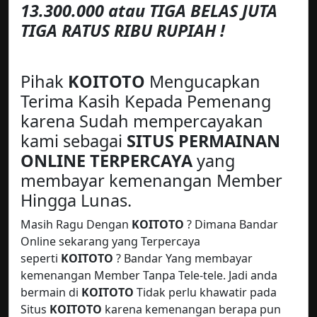
13.300.000 atau TIGA BELAS JUTA
TIGA RATUS RIBU RUPIAH !
Pihak
KOITOTO
Mengucapkan
Terima Kasih Kepada Pemenang
karena Sudah mempercayakan
kami sebagai
SITUS PERMAINAN
ONLINE TERPERCAYA
yang
membayar kemenangan Member
Hingga Lunas.
Masih Ragu Dengan
KOITOTO
? Dimana Bandar
Online sekarang yang Terpercaya
seperti
KOITOTO
? Bandar Yang membayar
kemenangan Member Tanpa Tele-tele. Jadi anda
bermain di
KOITOTO
Tidak perlu khawatir pada
Situs
KOITOTO
karena kemenangan berapa pun