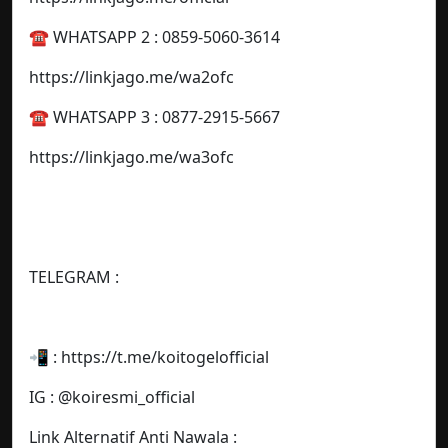
☎️ WHATSAPP 2 : 0859-5060-3614
https://linkjago.me/wa2ofc
☎️ WHATSAPP 3 : 0877-2915-5667
https://linkjago.me/wa3ofc
TELEGRAM :
📲 : https://t.me/koitogelofficial
IG : @koiresmi_official
Link Alternatif Anti Nawala :