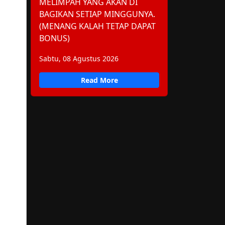
MELIMPAH YANG AKAN DI
BAGIKAN SETIAP MINGGUNYA.
(MENANG KALAH TETAP DAPAT
BONUS)
Sabtu, 08 Agustus 2026
Read More