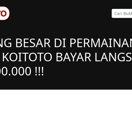
NG BESAR DI PERMAINA
!! KOITOTO BAYAR LAN
.000 !!!