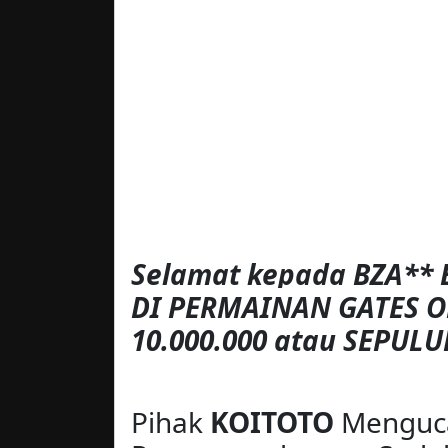
Selamat kepada BZA**
DI PERMAINAN GATES O
10.000.000 atau SEPULU
Pihak
KOITOTO
Menguca