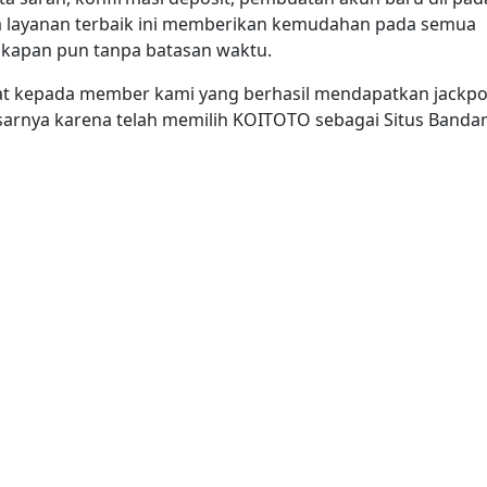
nya layanan terbaik ini memberikan kemudahan pada semua
kapan pun tanpa batasan waktu.
t kepada member kami yang berhasil mendapatkan jackpo
sarnya karena telah memilih KOITOTO sebagai Situs Banda