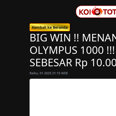
Kembali ke Beranda
BIG WIN !! MENA
OLYMPUS 1000 !
SEBESAR Rp 10.000
Rabu, 01 2025 21:15 WIB