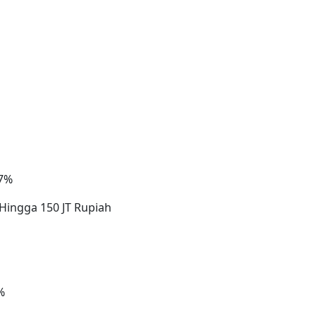
.7%
Hingga 150 JT Rupiah
%