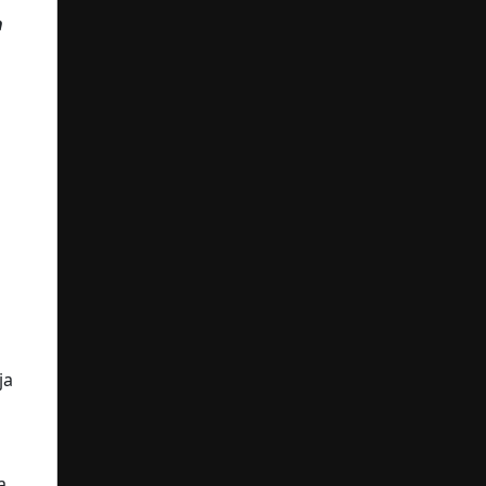
n
ja
a