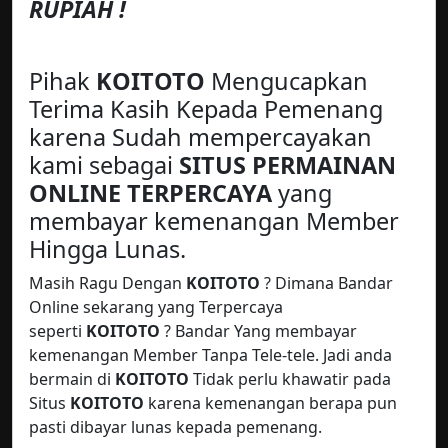
RUPIAH !
Pihak
KOITOTO
Mengucapkan
Terima Kasih Kepada Pemenang
karena Sudah mempercayakan
kami sebagai
SITUS PERMAINAN
ONLINE TERPERCAYA
yang
membayar kemenangan Member
Hingga Lunas.
Masih Ragu Dengan
KOITOTO
? Dimana Bandar
Online sekarang yang Terpercaya
seperti
KOITOTO
? Bandar Yang membayar
kemenangan Member Tanpa Tele-tele. Jadi anda
bermain di
KOITOTO
Tidak perlu khawatir pada
Situs
KOITOTO
karena kemenangan berapa pun
pasti dibayar lunas kepada pemenang.