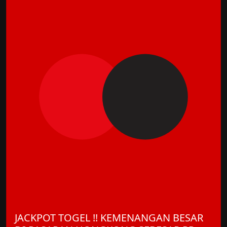
JACKPOT TOGEL !! KEMENANGAN BESAR