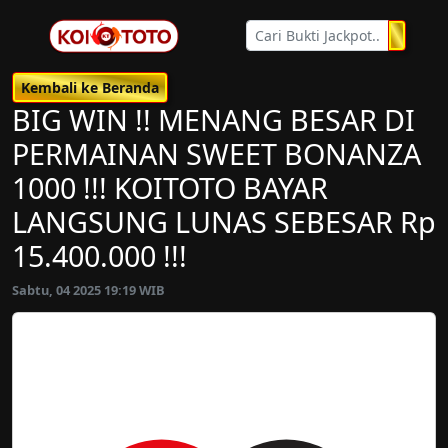
Kembali ke Beranda
BIG WIN !! MENANG BESAR DI
PERMAINAN SWEET BONANZA
1000 !!! KOITOTO BAYAR
LANGSUNG LUNAS SEBESAR Rp
15.400.000 !!!
Sabtu, 04 2025 19:19 WIB