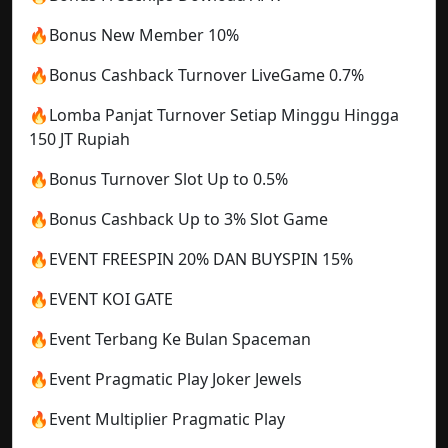
🔥Bonus New Member 10%
🔥Bonus Cashback Turnover LiveGame 0.7%
🔥Lomba Panjat Turnover Setiap Minggu Hingga
150 JT Rupiah
🔥Bonus Turnover Slot Up to 0.5%
🔥Bonus Cashback Up to 3% Slot Game
🔥EVENT FREESPIN 20% DAN BUYSPIN 15%
🔥EVENT KOI GATE
🔥Event Terbang Ke Bulan Spaceman
🔥Event Pragmatic Play Joker Jewels
🔥Event Multiplier Pragmatic Play