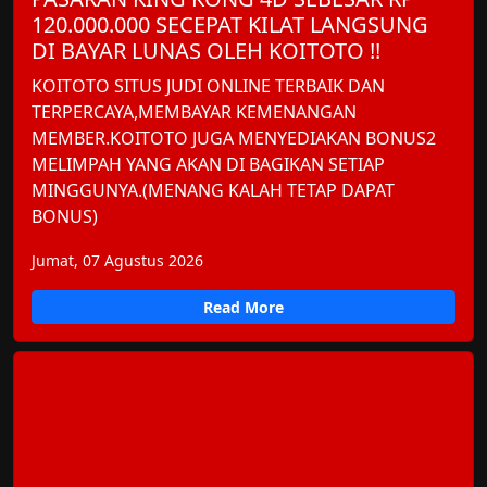
120.000.000 SECEPAT KILAT LANGSUNG
DI BAYAR LUNAS OLEH KOITOTO !!
KOITOTO SITUS JUDI ONLINE TERBAIK DAN
TERPERCAYA,MEMBAYAR KEMENANGAN
MEMBER.KOITOTO JUGA MENYEDIAKAN BONUS2
MELIMPAH YANG AKAN DI BAGIKAN SETIAP
MINGGUNYA.(MENANG KALAH TETAP DAPAT
BONUS)
Jumat, 07 Agustus 2026
Read More