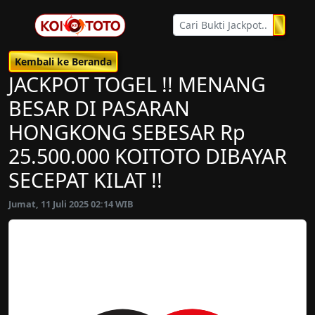
Kembali ke Beranda
JACKPOT TOGEL !! MENANG
BESAR DI PASARAN
HONGKONG SEBESAR Rp
25.500.000 KOITOTO DIBAYAR
SECEPAT KILAT !!
Jumat, 11 Juli 2025 02:14 WIB