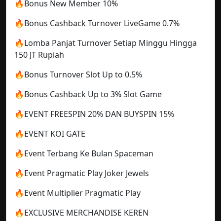
🔥Bonus New Member 10%
🔥Bonus Cashback Turnover LiveGame 0.7%
🔥Lomba Panjat Turnover Setiap Minggu Hingga
150 JT Rupiah
🔥Bonus Turnover Slot Up to 0.5%
🔥Bonus Cashback Up to 3% Slot Game
🔥EVENT FREESPIN 20% DAN BUYSPIN 15%
🔥EVENT KOI GATE
🔥Event Terbang Ke Bulan Spaceman
🔥Event Pragmatic Play Joker Jewels
🔥Event Multiplier Pragmatic Play
🔥EXCLUSIVE MERCHANDISE KEREN