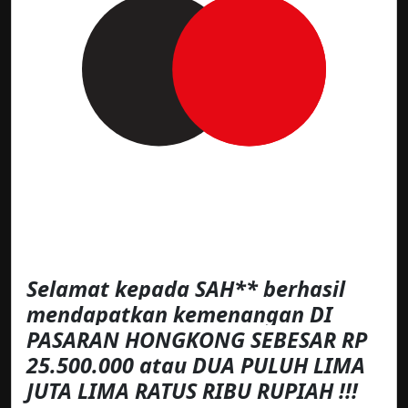
Selamat kepada SAH** berhasil
mendapatkan kemenangan DI
PASARAN HONGKONG SEBESAR RP
25.500.000 atau DUA PULUH LIMA
JUTA LIMA RATUS RIBU RUPIAH !!!