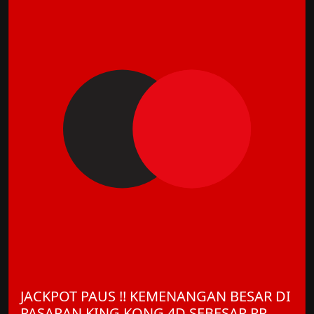
JACKPOT PAUS !! KEMENANGAN BESAR DI
PASARAN KING KONG 4D SEBESAR RP