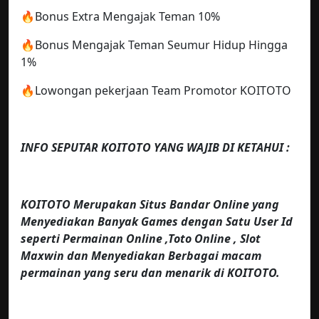
🔥Bonus Extra Mengajak Teman 10%
🔥Bonus Mengajak Teman Seumur Hidup Hingga
1%
🔥Lowongan pekerjaan Team Promotor KOITOTO
INFO SEPUTAR KOITOTO YANG WAJIB DI KETAHUI :
KOITOTO Merupakan Situs Bandar Online yang
Menyediakan Banyak Games dengan Satu User Id
seperti Permainan Online ,Toto Online , Slot
Maxwin dan Menyediakan Berbagai macam
permainan yang seru dan menarik di KOITOTO.