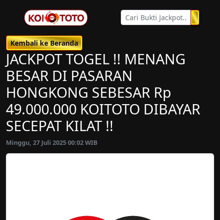
Kembali ke Beranda
JACKPOT TOGEL !! MENANG
BESAR DI PASARAN
HONGKONG SEBESAR Rp
49.000.000 KOITOTO DIBAYAR
SECEPAT KILAT !!
Minggu, 27 Juli 2025 00:02 WIB