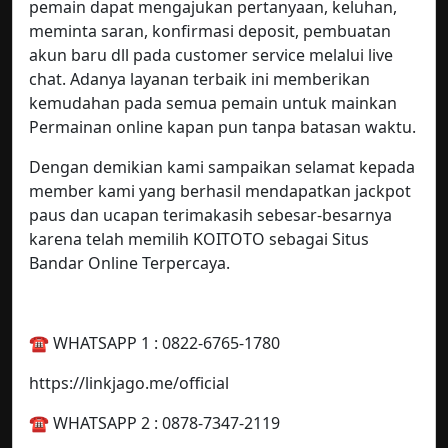
pemain dapat mengajukan pertanyaan, keluhan,
meminta saran, konfirmasi deposit, pembuatan
akun baru dll pada customer service melalui live
chat. Adanya layanan terbaik ini memberikan
kemudahan pada semua pemain untuk mainkan
Permainan online kapan pun tanpa batasan waktu.
Dengan demikian kami sampaikan selamat kepada
member kami yang berhasil mendapatkan jackpot
paus dan ucapan terimakasih sebesar-besarnya
karena telah memilih KOITOTO sebagai Situs
Bandar Online Terpercaya.
☎️ WHATSAPP 1 : 0822-6765-1780
https://linkjago.me/official
☎️ WHATSAPP 2 : 0878-7347-2119