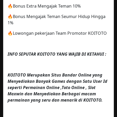
🔥Bonus Extra Mengajak Teman 10%
🔥Bonus Mengajak Teman Seumur Hidup Hingga
1%
🔥Lowongan pekerjaan Team Promotor KOITOTO
INFO SEPUTAR KOITOTO YANG WAJIB DI KETAHUI :
KOITOTO Merupakan Situs Bandar Online yang
Menyediakan Banyak Games dengan Satu User Id
seperti Permainan Online ,Toto Online , Slot
Maxwin dan Menyediakan Berbagai macam
permainan yang seru dan menarik di KOITOTO.