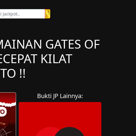
MAINAN GATES OF
ECEPAT KILAT
O !!
Bukti JP Lainnya: