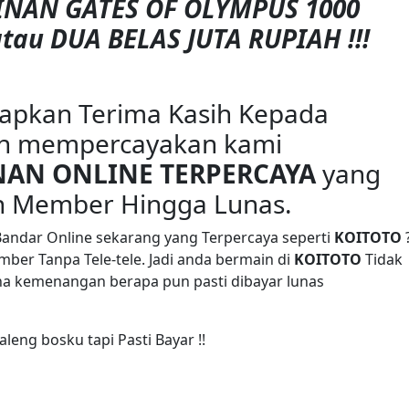
NAN GATES OF OLYMPUS 1000
atau DUA BELAS JUTA RUPIAH !!!
pkan Terima Kasih Kepada
h mempercayakan kami
NAN ONLINE TERPERCAYA
yang
 Member Hingga Lunas.
andar Online sekarang yang Terpercaya seperti
KOITOTO
r Tanpa Tele-tele. Jadi anda bermain di
KOITOTO
Tidak
a kemenangan berapa pun pasti dibayar lunas
leng bosku tapi Pasti Bayar !!