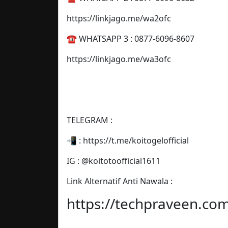
https://linkjago.me/wa2ofc
☎️ WHATSAPP 3 : 0877-6096-8607
https://linkjago.me/wa3ofc
TELEGRAM :
📲 : https://t.me/koitogelofficial
IG : @koitotoofficial1611
Link Alternatif Anti Nawala :
https://techpraveen.co