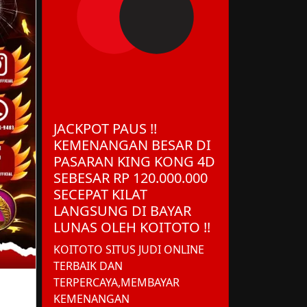
JACKPOT PAUS !!
KEMENANGAN BESAR DI
PASARAN KING KONG 4D
SEBESAR RP 120.000.000
SECEPAT KILAT
LANGSUNG DI BAYAR
LUNAS OLEH KOITOTO !!
KOITOTO SITUS JUDI ONLINE
TERBAIK DAN
TERPERCAYA,MEMBAYAR
KEMENANGAN