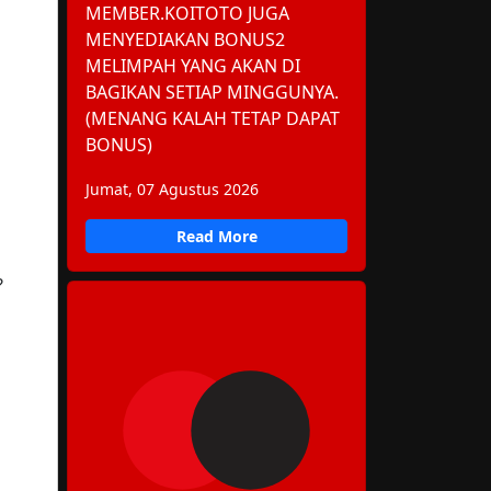
MEMBER.KOITOTO JUGA
MENYEDIAKAN BONUS2
MELIMPAH YANG AKAN DI
BAGIKAN SETIAP MINGGUNYA.
(MENANG KALAH TETAP DAPAT
BONUS)
Jumat, 07 Agustus 2026
Read More
?