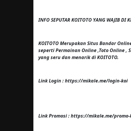
INFO SEPUTAR KOITOTO YANG WAJIB DI K
KOITOTO Merupakan Situs Bandar Onlin
seperti Permainan Online ,Toto Online
yang seru dan menarik di KOITOTO.
Link Login : https://mikale.me/login-koi
Link Promosi : https://mikale.me/promo-