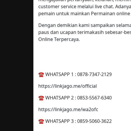
customer service melalui live chat. Ada
pemain untuk mainkan Permainan online 
Dengan demikian kami sampaikan selama
paus dan ucapan terimakasih sebesar-be
Online Terpercaya.
☎️ WHATSAPP 1 : 0878-7347-2129
https://linkjago.me/official
☎️ WHATSAPP 2 : 0853-5567-6340
https://linkjago.me/wa2ofc
☎️ WHATSAPP 3 : 0859-5060-3622