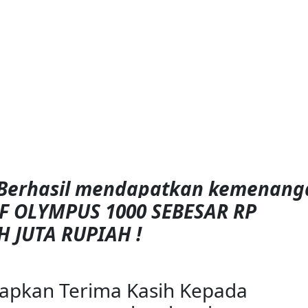
 Berhasil mendapatkan kemenang
F OLYMPUS 1000 SEBESAR RP
H JUTA RUPIAH !
pkan Terima Kasih Kepada