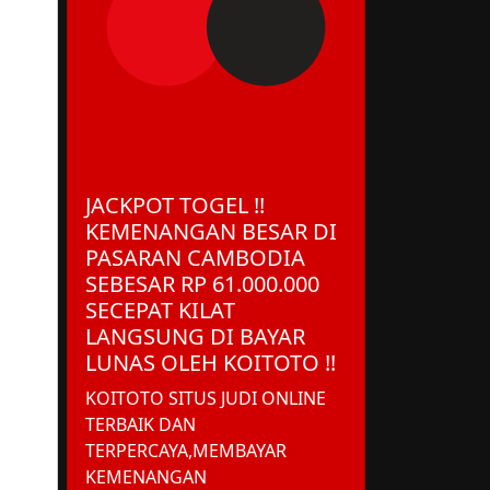
JACKPOT TOGEL !!
KEMENANGAN BESAR DI
PASARAN CAMBODIA
SEBESAR RP 61.000.000
SECEPAT KILAT
LANGSUNG DI BAYAR
LUNAS OLEH KOITOTO !!
KOITOTO SITUS JUDI ONLINE
TERBAIK DAN
TERPERCAYA,MEMBAYAR
KEMENANGAN