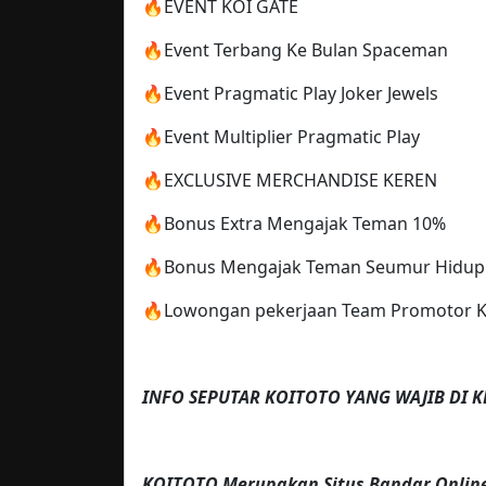
🔥EVENT KOI GATE
🔥Event Terbang Ke Bulan Spaceman
🔥Event Pragmatic Play Joker Jewels
🔥Event Multiplier Pragmatic Play
🔥EXCLUSIVE MERCHANDISE KEREN
🔥Bonus Extra Mengajak Teman 10%
🔥Bonus Mengajak Teman Seumur Hidup
🔥Lowongan pekerjaan Team Promotor 
INFO SEPUTAR KOITOTO YANG WAJIB DI K
KOITOTO Merupakan Situs Bandar Onlin