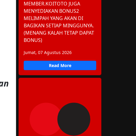
MEMBER.KOITOTO JUGA
MENYEDIAKAN BONUS2
MELIMPAH YANG AKAN DI
BAGIKAN SETIAP MINGGUNYA.
(MENANG KALAH TETAP DAPAT
BONUS)
Jumat, 07 Agustus 2026
Read More
an