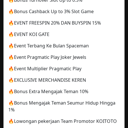
🔥Bonus Turnover Slot Up to 0.5%
🔥Bonus Cashback Up to 3% Slot Game
🔥EVENT FREESPIN 20% DAN BUYSPIN 15%
🔥EVENT KOI GATE
🔥Event Terbang Ke Bulan Spaceman
🔥Event Pragmatic Play Joker Jewels
🔥Event Multiplier Pragmatic Play
🔥EXCLUSIVE MERCHANDISE KEREN
🔥Bonus Extra Mengajak Teman 10%
🔥Bonus Mengajak Teman Seumur Hidup Hingga
1%
🔥Lowongan pekerjaan Team Promotor KOITOTO