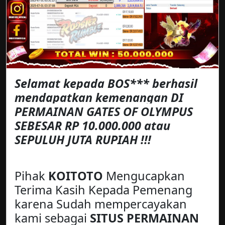
Selamat kepada BOS*** berhasil
mendapatkan kemenangan DI
PERMAINAN GATES OF OLYMPUS
SEBESAR RP 10.000.000 atau
SEPULUH JUTA RUPIAH !!!
Pihak
KOITOTO
Mengucapkan
Terima Kasih Kepada Pemenang
karena Sudah mempercayakan
kami sebagai
SITUS PERMAINAN