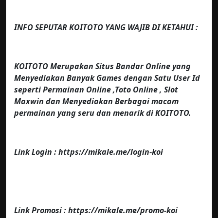
INFO SEPUTAR KOITOTO YANG WAJIB DI KETAHUI :
KOITOTO Merupakan Situs Bandar Online yang
Menyediakan Banyak Games dengan Satu User Id
seperti Permainan Online ,Toto Online , Slot
Maxwin dan Menyediakan Berbagai macam
permainan yang seru dan menarik di KOITOTO.
Link Login : https://mikale.me/login-koi
Link Promosi : https://mikale.me/promo-koi