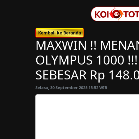
Kembali ke Beranda
MAXWIN !! MENA
OLYMPUS 1000 !
SEBESAR Rp 148.00
Selasa, 30 September 2025 15:52 WIB