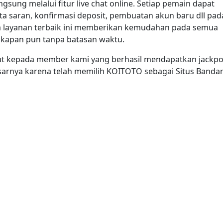
sung melalui fitur live chat online. Setiap pemain dapat
 saran, konfirmasi deposit, pembuatan akun baru dll pad
nya layanan terbaik ini memberikan kemudahan pada semua
kapan pun tanpa batasan waktu.
t kepada member kami yang berhasil mendapatkan jackpo
sarnya karena telah memilih KOITOTO sebagai Situs Banda