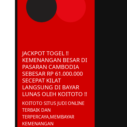
JACKPOT TOGEL !!
KEMENANGAN BESAR DI
PASARAN CAMBODIA
SEBESAR RP 61.000.000
SECEPAT KILAT
LANGSUNG DI BAYAR
LUNAS OLEH KOITOTO !!
KOITOTO SITUS JUDI ONLINE
TERBAIK DAN
TERPERCAYA,MEMBAYAR
KEMENANGAN