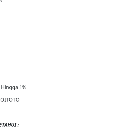
 Hingga 1%
KOITOTO
ETAHUI :