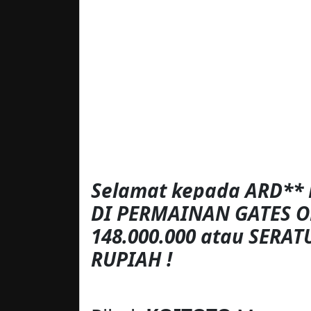
Selamat kepada ARD**
DI PERMAINAN GATES O
148.000.000 atau SERA
RUPIAH !