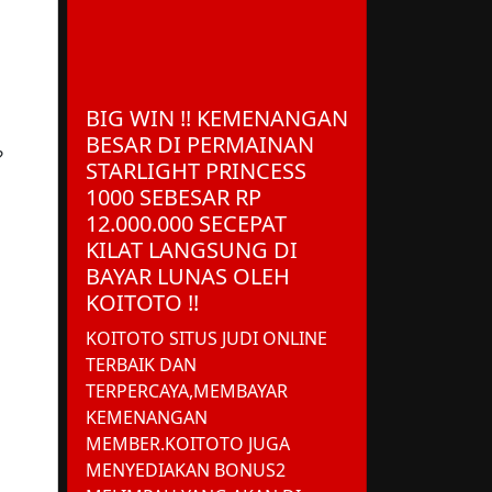
BIG WIN !! KEMENANGAN
BESAR DI PERMAINAN
?
STARLIGHT PRINCESS
1000 SEBESAR RP
12.000.000 SECEPAT
KILAT LANGSUNG DI
BAYAR LUNAS OLEH
KOITOTO !!
KOITOTO SITUS JUDI ONLINE
TERBAIK DAN
TERPERCAYA,MEMBAYAR
KEMENANGAN
MEMBER.KOITOTO JUGA
MENYEDIAKAN BONUS2