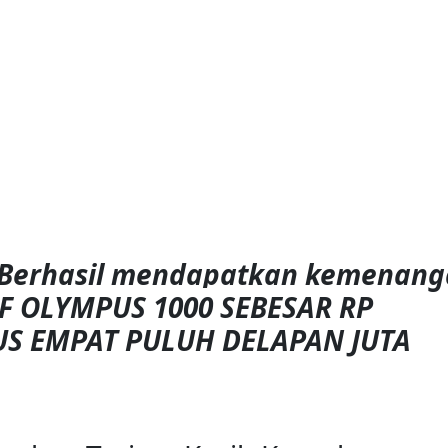
 Berhasil mendapatkan kemenan
F OLYMPUS 1000 SEBESAR RP
TUS EMPAT PULUH DELAPAN JUTA