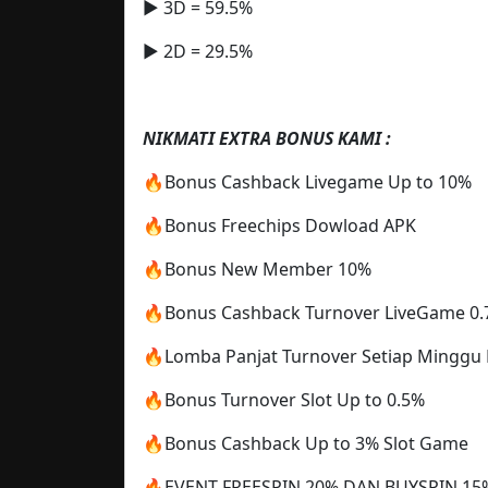
▶️ 3D = 59.5%
▶️ 2D = 29.5%
NIKMATI EXTRA BONUS KAMI :
🔥Bonus Cashback Livegame Up to 10%
🔥Bonus Freechips Dowload APK
🔥Bonus New Member 10%
🔥Bonus Cashback Turnover LiveGame 0
🔥Lomba Panjat Turnover Setiap Minggu 
🔥Bonus Turnover Slot Up to 0.5%
🔥Bonus Cashback Up to 3% Slot Game
🔥EVENT FREESPIN 20% DAN BUYSPIN 15