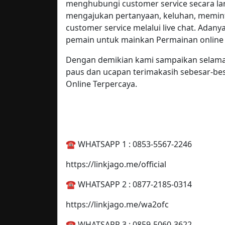
menghubungi customer service secara lang
mengajukan pertanyaan, keluhan, meminta
customer service melalui live chat. Ada
pemain untuk mainkan Permainan online 
Dengan demikian kami sampaikan selama
paus dan ucapan terimakasih sebesar-be
Online Terpercaya.
☎️ WHATSAPP 1 : 0853-5567-2246
https://linkjago.me/official
☎️ WHATSAPP 2 : 0877-2185-0314
https://linkjago.me/wa2ofc
☎️ WHATSAPP 3 : 0859-5060-3622