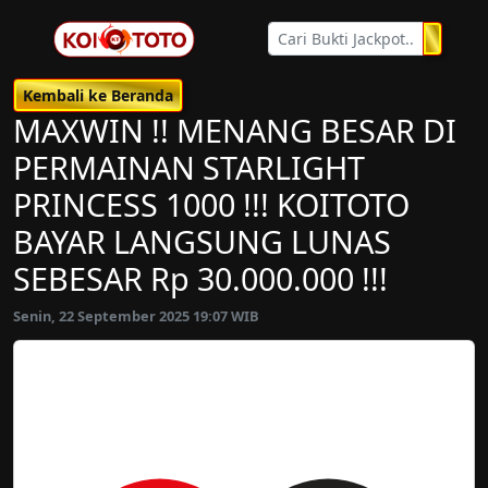
Kembali ke Beranda
MAXWIN !! MENANG BESAR DI
PERMAINAN STARLIGHT
PRINCESS 1000 !!! KOITOTO
BAYAR LANGSUNG LUNAS
SEBESAR Rp 30.000.000 !!!
Senin, 22 September 2025 19:07 WIB