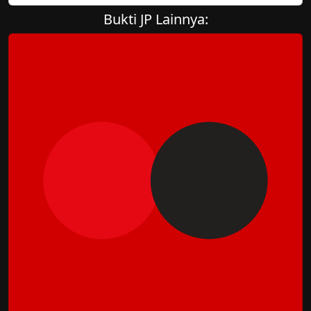
Bukti JP Lainnya: