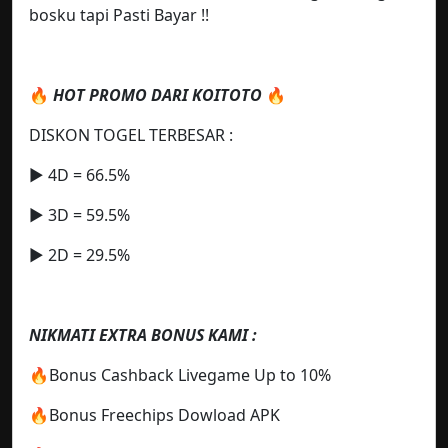
bosku tapi Pasti Bayar !!
🔥
HOT PROMO DARI KOITOTO
🔥
DISKON TOGEL TERBESAR :
▶️ 4D = 66.5%
▶️ 3D = 59.5%
▶️ 2D = 29.5%
NIKMATI EXTRA BONUS KAMI :
🔥Bonus Cashback Livegame Up to 10%
🔥Bonus Freechips Dowload APK