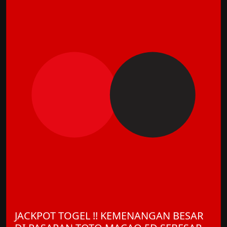
JACKPOT TOGEL !! KEMENANGAN BESAR