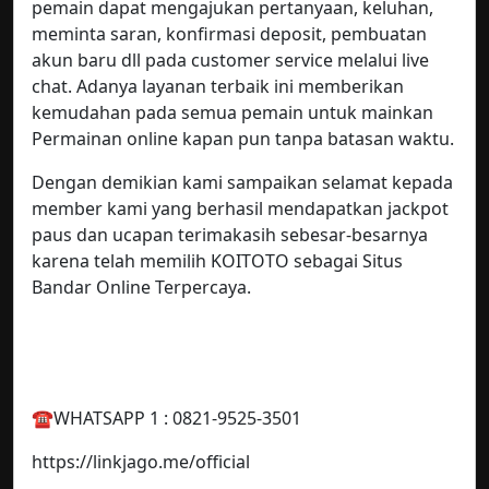
pemain dapat mengajukan pertanyaan, keluhan,
meminta saran, konfirmasi deposit, pembuatan
akun baru dll pada customer service melalui live
chat. Adanya layanan terbaik ini memberikan
kemudahan pada semua pemain untuk mainkan
Permainan online kapan pun tanpa batasan waktu.
Dengan demikian kami sampaikan selamat kepada
member kami yang berhasil mendapatkan jackpot
paus dan ucapan terimakasih sebesar-besarnya
karena telah memilih KOITOTO sebagai Situs
Bandar Online Terpercaya.
☎️WHATSAPP 1 : 0821-9525-3501
https://linkjago.me/official