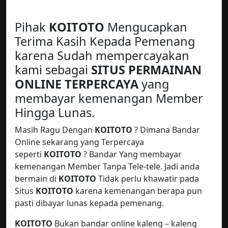
Pihak
KOITOTO
Mengucapkan
Terima Kasih Kepada Pemenang
karena Sudah mempercayakan
kami sebagai
SITUS PERMAINAN
ONLINE TERPERCAYA
yang
membayar kemenangan Member
Hingga Lunas.
Masih Ragu Dengan
KOITOTO
? Dimana Bandar
Online sekarang yang Terpercaya
seperti
KOITOTO
? Bandar Yang membayar
kemenangan Member Tanpa Tele-tele. Jadi anda
bermain di
KOITOTO
Tidak perlu khawatir pada
Situs
KOITOTO
karena kemenangan berapa pun
pasti dibayar lunas kepada pemenang.
KOITOTO
Bukan bandar online kaleng – kaleng