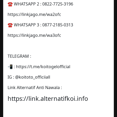
☎️ WHATSAPP 2 : 0822-7725-3196
https://linkjago.me/wa2ofc
☎️ WHATSAPP 3 : 0877-2185-0313
https://linkjago.me/wa3ofc
TELEGRAM :
📲 : https://t.me/koitogelofficial
IG : @koitoto_officiiall
Link Alternatif Anti Nawala :
https://link.alternatifkoi.info