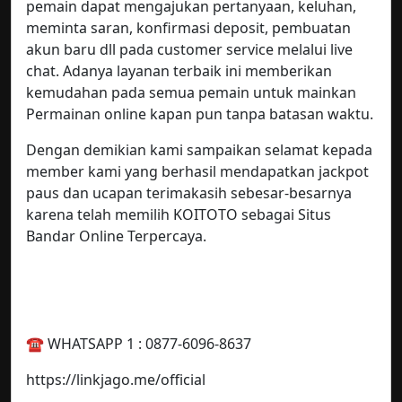
pemain dapat mengajukan pertanyaan, keluhan,
meminta saran, konfirmasi deposit, pembuatan
akun baru dll pada customer service melalui live
chat. Adanya layanan terbaik ini memberikan
kemudahan pada semua pemain untuk mainkan
Permainan online kapan pun tanpa batasan waktu.
Dengan demikian kami sampaikan selamat kepada
member kami yang berhasil mendapatkan jackpot
paus dan ucapan terimakasih sebesar-besarnya
karena telah memilih KOITOTO sebagai Situs
Bandar Online Terpercaya.
☎️ WHATSAPP 1 : 0877-6096-8637
https://linkjago.me/official