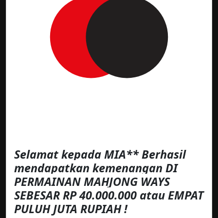
Selamat kepada MIA** Berhasil
mendapatkan kemenangan DI
PERMAINAN MAHJONG WAYS
SEBESAR RP 40.000.000 atau EMPAT
PULUH JUTA RUPIAH !