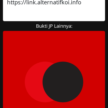
https://link.alternatifkoi.info
Bukti JP Lainnya: