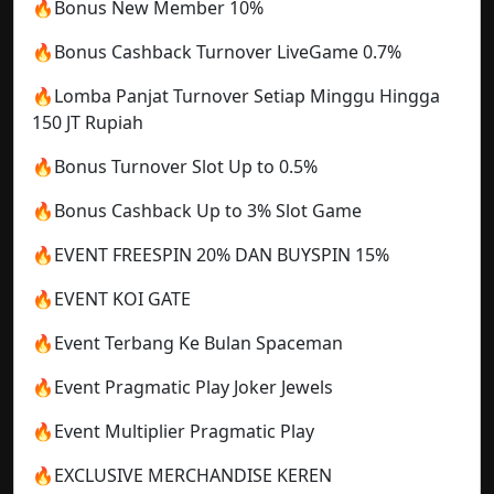
🔥Bonus New Member 10%
🔥Bonus Cashback Turnover LiveGame 0.7%
🔥Lomba Panjat Turnover Setiap Minggu Hingga
150 JT Rupiah
🔥Bonus Turnover Slot Up to 0.5%
🔥Bonus Cashback Up to 3% Slot Game
🔥EVENT FREESPIN 20% DAN BUYSPIN 15%
🔥EVENT KOI GATE
🔥Event Terbang Ke Bulan Spaceman
🔥Event Pragmatic Play Joker Jewels
🔥Event Multiplier Pragmatic Play
🔥EXCLUSIVE MERCHANDISE KEREN