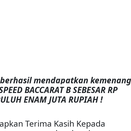
 berhasil mendapatkan kemenan
SPEED BACCARAT B SEBESAR RP
 PULUH ENAM JUTA RUPIAH !
pkan Terima Kasih Kepada