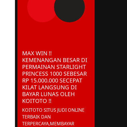
MAX WIN !!
KEMENANGAN BESAR DI
PERMAINAN STARLIGHT
PRINCESS 1000 SEBESAR
RP 15.000.000 SECEPAT
KILAT LANGSUNG DI
BAYAR LUNAS OLEH
KOITOTO !!
KOITOTO SITUS JUDI ONLINE
TERBAIK DAN
TERPERCAYA,MEMBAYAR