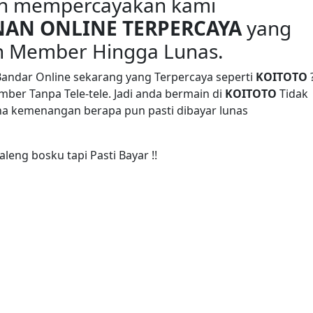
h mempercayakan kami
NAN ONLINE TERPERCAYA
yang
 Member Hingga Lunas.
andar Online sekarang yang Terpercaya seperti
KOITOTO
r Tanpa Tele-tele. Jadi anda bermain di
KOITOTO
Tidak
a kemenangan berapa pun pasti dibayar lunas
leng bosku tapi Pasti Bayar !!