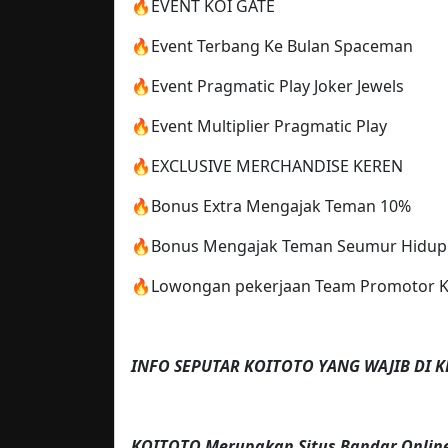
🔥EVENT KOI GATE
🔥Event Terbang Ke Bulan Spaceman
🔥Event Pragmatic Play Joker Jewels
🔥Event Multiplier Pragmatic Play
🔥EXCLUSIVE MERCHANDISE KEREN
🔥Bonus Extra Mengajak Teman 10%
🔥Bonus Mengajak Teman Seumur Hidup
🔥Lowongan pekerjaan Team Promotor 
INFO SEPUTAR KOITOTO YANG WAJIB DI K
KOITOTO Merupakan Situs Bandar Onlin