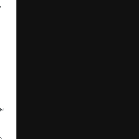
n
ja
a