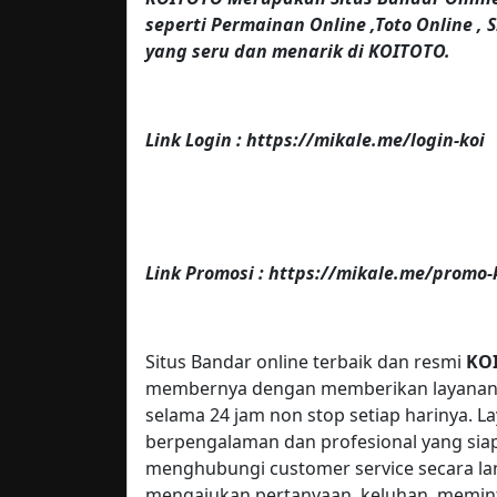
seperti Permainan Online ,Toto Online
yang seru dan menarik di KOITOTO.
Link Login : https://mikale.me/login-koi
Link Promosi : https://mikale.me/promo-
Situs Bandar online terbaik dan resmi
KO
membernya dengan memberikan layanan t
selama 24 jam non stop setiap harinya. L
berpengalaman dan profesional yang sia
menghubungi customer service secara lang
mengajukan pertanyaan, keluhan, meminta