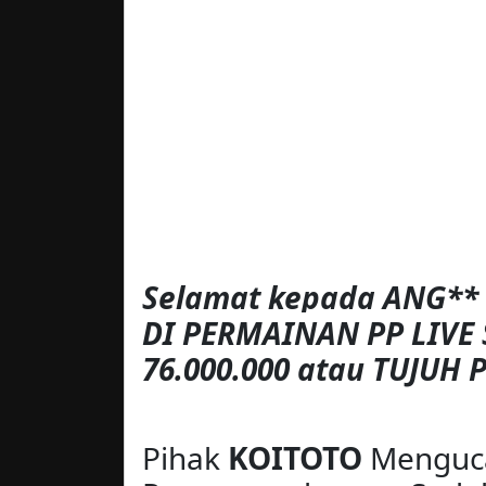
Selamat kepada ANG**
DI PERMAINAN PP LIVE 
76.000.000 atau TUJUH
Pihak
KOITOTO
Menguca