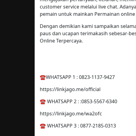
customer service melalui live chat. Ada
pemain untuk mainkan Permainan online 
Dengan demikian kami sampaikan selama
paus dan ucapan terimakasih sebesar-be
Online Terpercaya.
☎️WHATSAPP 1 : 0823-1137-9427
https://linkjago.me/official
☎️ WHATSAPP 2 : :0853-5567-6340
https://linkjago.me/wa2ofc
☎️ WHATSAPP 3 : 0877-2185-0313