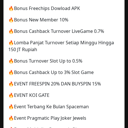
🔥Bonus Freechips Dowload APK
🔥Bonus New Member 10%
🔥Bonus Cashback Turnover LiveGame 0.7%
🔥Lomba Panjat Turnover Setiap Minggu Hingga
150 JT Rupiah
🔥Bonus Turnover Slot Up to 0.5%
🔥Bonus Cashback Up to 3% Slot Game
🔥EVENT FREESPIN 20% DAN BUYSPIN 15%
🔥EVENT KOI GATE
🔥Event Terbang Ke Bulan Spaceman
🔥Event Pragmatic Play Joker Jewels