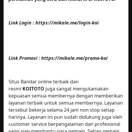
Link Login : https://mikale.me/login-koi
Link Promosi : https://mikale.me/promo-koi
Situs Bandar online terbaik dan
resmi
KOITOTO
juga sangat mengutamakan
kepuasan semua membernya dengan memberikan
layanan terbaik untuk semua membernya. Layanan
tersebut bekerja selama 24 jam non stop setiap
harinya. Layanan ini pun sudah didukung juga oleh
customer service berpengalaman dan profesional
yang siap membantu para pemain. Setiap pemain