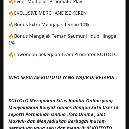
🔥Event Multiplier Pragmatic Play
🔥EXCLUSIVE MERCHANDISE KEREN
🔥Bonus Extra Mengajak Teman 10%
🔥Bonus Mengajak Teman Seumur Hidup Hingga
1%
🔥Lowongan pekerjaan Team Promotor KOITOTO
INFO SEPUTAR KOITOTO YANG WAJIB DI KETAHUI :
KOITOTO Merupakan Situs Bandar Online yang
Menyediakan Banyak Games dengan Satu User Id
seperti Permainan Online ,Toto Online , Slot
Maxwin dan Menyediakan Berbagai macam
permainan yang seru dan menarik di KOITOTO.