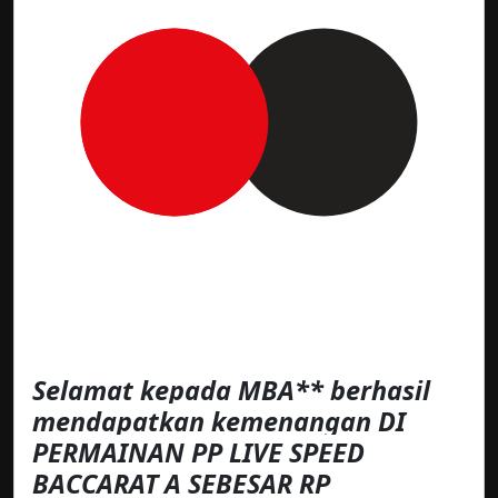
Selamat kepada MBA** berhasil
mendapatkan kemenangan DI
PERMAINAN PP LIVE SPEED
BACCARAT A SEBESAR RP