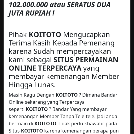
102.000.000 atau SERATUS DUA
JUTA RUPIAH !
Pihak
KOITOTO
Mengucapkan
Terima Kasih Kepada Pemenang
karena Sudah mempercayakan
kami sebagai
SITUS PERMAINAN
ONLINE TERPERCAYA
yang
membayar kemenangan Member
Hingga Lunas.
Masih Ragu Dengan
KOITOTO
? Dimana Bandar
Online sekarang yang Terpercaya
seperti
KOITOTO
? Bandar Yang membayar
kemenangan Member Tanpa Tele-tele. Jadi anda
bermain di
KOITOTO
Tidak perlu khawatir pada
Situs
KOITOTO
karena kemenangan berapa pun